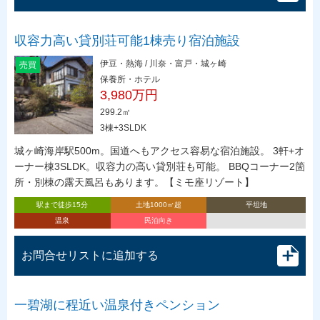
収容力高い貸別荘可能1棟売り宿泊施設
伊豆・熱海 / 川奈・富戸・城ヶ崎
売買
保養所・ホテル
3,980万円
299.2㎡
3棟+3SLDK
城ヶ崎海岸駅500m。国道へもアクセス容易な宿泊施設。 3軒+オ
ーナー棟3SLDK。収容力の高い貸別荘も可能。 BBQコーナー2箇
所・別棟の露天風呂もあります。【ミモ座リゾート】
駅まで徒歩15分
土地1000㎡超
平坦地
温泉
民泊向き
お問合せリストに追加する
一碧湖に程近い温泉付きペンション