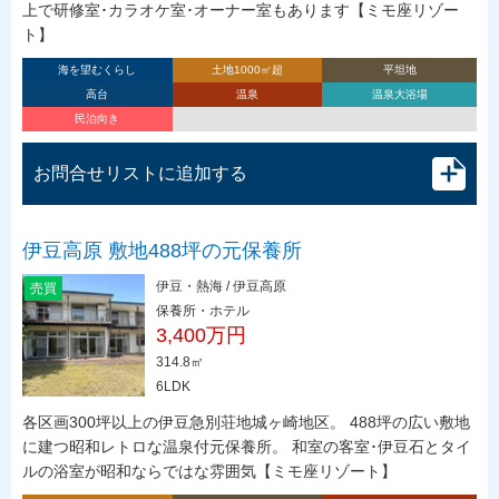
上で研修室･カラオケ室･オーナー室もあります【ミモ座リゾー
ト】
海を望むくらし
土地1000㎡超
平坦地
高台
温泉
温泉大浴場
民泊向き
お問合せリストに追加する
伊豆高原 敷地488坪の元保養所
伊豆・熱海 / 伊豆高原
売買
保養所・ホテル
3,400万円
314.8㎡
6LDK
各区画300坪以上の伊豆急別荘地城ヶ崎地区。 488坪の広い敷地
に建つ昭和レトロな温泉付元保養所。 和室の客室･伊豆石とタイ
ルの浴室が昭和ならではな雰囲気【ミモ座リゾート】