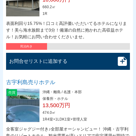
660.2㎡
1R
表面利回り15.75%！口コミ高評価いただいてるホテルになりま
す！美ら海水族館まで3分！備瀬の自然に抱かれた高収益ホテ
ル！お気軽にお問い合わせくださいませ。
民泊向き
お問合せリストに追加する
古宇利島売りホテル
沖縄・離島 / 名護・本部
売買
保養所・ホテル
13,500万円
474.0㎡
1R4室+1LDK1室+管理人室
全客室ジャグジー付き♪全部屋オーシャンビュー！ 沖縄・古宇利
島のリゾートホテル。観光需要が高いエリアで安定運用が期待で