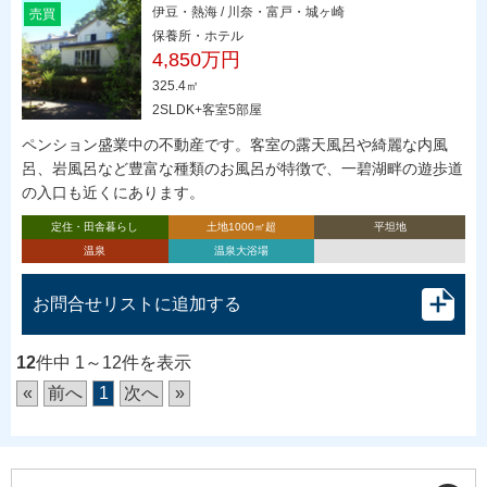
伊豆・熱海 / 川奈・富戸・城ヶ崎
売買
保養所・ホテル
4,850万円
325.4㎡
2SLDK+客室5部屋
ペンション盛業中の不動産です。客室の露天風呂や綺麗な内風
呂、岩風呂など豊富な種類のお風呂が特徴で、一碧湖畔の遊歩道
の入口も近くにあります。
定住・田舎暮らし
土地1000㎡超
平坦地
温泉
温泉大浴場
お問合せリストに追加する
12
件中 1～12件を表示
«
前へ
1
次へ
»