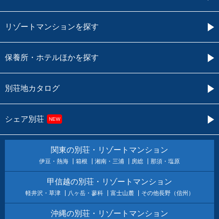
リゾートマンションを探す
保養所・ホテルほかを探す
別荘地カタログ
シェア別荘
NEW
関東の別荘・リゾートマンション
伊豆・熱海
箱根
湘南・三浦
房総
那須・塩原
甲信越の別荘・リゾートマンション
軽井沢・草津
八ヶ岳・蓼科
富士山麓
その他長野（信州）
沖縄の別荘・リゾートマンション