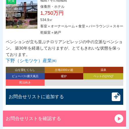
福島 / その他福島
売買
保養所・ホテル
1,750万円
534.9㎡
客室＋オーナールーム＋食堂＋バーラウンジ＋スキー
乾燥室＋納戸
ペンションが立ち並ぶチロリアンビレッジの中の立派なペンショ
ン。 築30年を経過しておりますが、とてもきれいな状態を保っ
ております。
下野（シモツケ）産業㈱
山を望むくらし
土地1000㎡超
温泉
ビューバス/露天風呂
暖炉
ペットのびのび
民泊向き
お問合せリストに追加する
お問合せリストを確認する