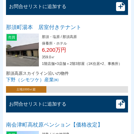
お問合せリストに追加する
那須町湯本 居室付きテナント
那須・塩原 / 那須高原
売買
保養所・ホテル
6,200万円
359.0㎡
1階店舗×3店舗＋2階3部屋（1K住居×2、事務所）
那須高原スカイライン沿いの物件
下野（シモツケ）産業㈱
土地1000㎡超
お問合せリストに追加する
南会津町高杖原ペンション【価格改定】