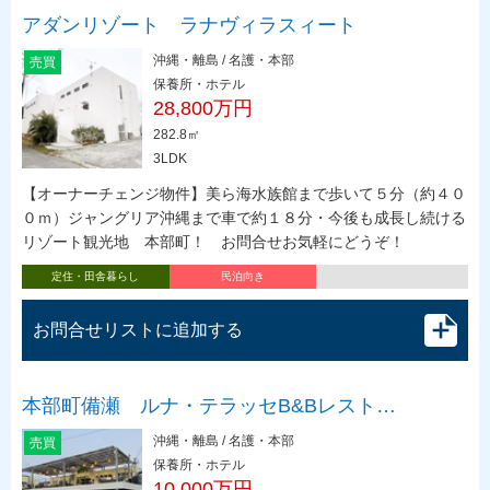
アダンリゾート ラナヴィラスィート
沖縄・離島 / 名護・本部
売買
保養所・ホテル
28,800万円
282.8㎡
3LDK
【オーナーチェンジ物件】美ら海水族館まで歩いて５分（約４０
０ｍ）ジャングリア沖縄まで車で約１８分・今後も成長し続ける
リゾート観光地 本部町！ お問合せお気軽にどうぞ！
定住・田舎暮らし
民泊向き
お問合せリストに追加する
本部町備瀬 ルナ・テラッセB&Bレスト…
沖縄・離島 / 名護・本部
売買
保養所・ホテル
10,000万円