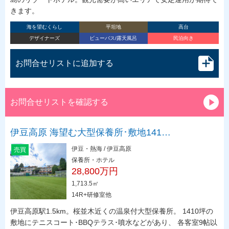
きます。
海を望むくらし
平坦地
高台
デザイナーズ
ビューバス/露天風呂
民泊向き
お問合せリストに追加する
お問合せリストを確認する
伊豆高原 海望む大型保養所･敷地141…
伊豆・熱海 / 伊豆高原
売買
保養所・ホテル
28,800万円
1,713.5㎡
14R+研修室他
伊豆高原駅1.5km。桜並木近くの温泉付大型保養所。 1410坪の
敷地にテニスコート･BBQテラス･噴水などがあり、 各客室9帖以