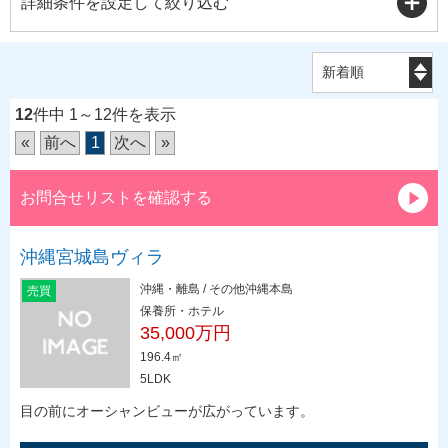
詳細条件を設定して絞り込む
12
件中 1～12件を表示
«
前へ
1
次へ
»
お問合せリストを確認する
沖縄宮城島ヴィラ
沖縄・離島 / その他沖縄本島
売買
保養所・ホテル
35,000万円
196.4㎡
5LDK
目の前にオーシャンビューが広がっています。