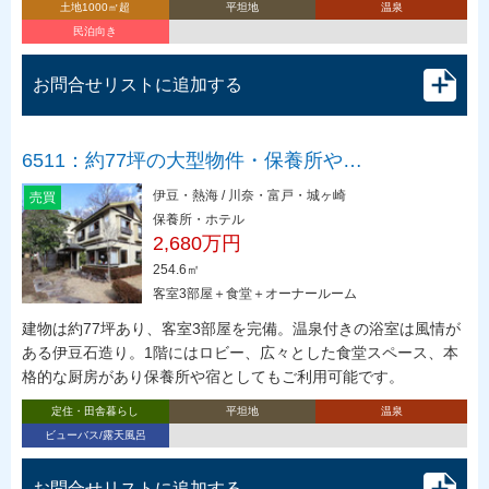
土地1000㎡超
平坦地
温泉
民泊向き
お問合せリストに追加する
6511：約77坪の大型物件・保養所や…
伊豆・熱海 / 川奈・富戸・城ヶ崎
売買
保養所・ホテル
2,680万円
254.6㎡
客室3部屋＋食堂＋オーナールーム
建物は約77坪あり、客室3部屋を完備。温泉付きの浴室は風情が
ある伊豆石造り。1階にはロビー、広々とした食堂スペース、本
格的な厨房があり保養所や宿としてもご利用可能です。
定住・田舎暮らし
平坦地
温泉
ビューバス/露天風呂
お問合せリストに追加する