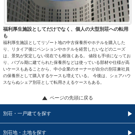
福利厚生施設としてだけでなく、個人の大型別荘への転用
も
福利厚生施設としてリゾート地の中古保養所やホテルを購入した
り、リタイア後にペンションやホテルを経営したいなどのニーズ
は、景気が安定しない現在でも根強くある。 値段も手頃になってお
り、バブル期に建てられた保養所などは使っている部材や仕様が高
いケースもあることから、中小企業のオーナーが自分の別荘兼社員
の保養所として購入するケースも増えている。 今後は、シェアハウ
スならぬシェア別荘として転用さえるケースもある。
ページの先頭に戻る
別荘・一戸建てを探す
別荘地・土地を探す