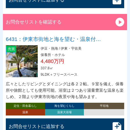
お問合せリストを確認する
6431：伊東市街地と海を望む・温泉付…
伊豆・熱海 / 伊東・宇佐美
売買
保養所・ホテル
4,480万円
337.8㎡
9LDK＋フリースペース
広々としたリビングとダイニングは各２２帖。９室を備え、保養
所や旅館としても使用可能。浴室は２つあり湯量豊富な温泉も楽
しめ、２階より伊東市街地の夜景や海も望みます。
定住・田舎暮らし
海を望むくらし
平坦地
温泉
温泉大浴場
お問合せリストに追加する