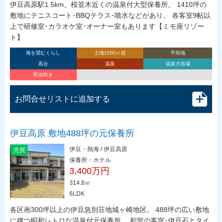
伊豆高原駅1.5km。桜並木近くの温泉付大型保養所。 1410坪の
敷地にテニスコート･BBQテラス･噴水などがあり、 各客室9帖以
上で研修室･カラオケ室･オーナー室もあります【ミモ座リゾー
ト】
海を望むくらし
土地1000㎡超
平坦地
高台
温泉
温泉大浴場
民泊向き
お問合せリストに追加する
伊豆高原 敷地488坪の元保養所
伊豆・熱海 / 伊豆高原
売買
保養所・ホテル
3,400万円
314.8㎡
6LDK
各区画300坪以上の伊豆急別荘地城ヶ崎地区。 488坪の広い敷地
に建つ昭和レトロな温泉付元保養所。 和室の客室･伊豆石とタイ