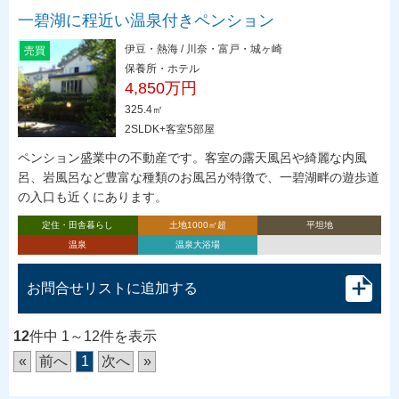
一碧湖に程近い温泉付きペンション
伊豆・熱海 / 川奈・富戸・城ヶ崎
売買
保養所・ホテル
4,850万円
325.4㎡
2SLDK+客室5部屋
ペンション盛業中の不動産です。客室の露天風呂や綺麗な内風
呂、岩風呂など豊富な種類のお風呂が特徴で、一碧湖畔の遊歩道
の入口も近くにあります。
定住・田舎暮らし
土地1000㎡超
平坦地
温泉
温泉大浴場
お問合せリストに追加する
12
件中 1～12件を表示
«
前へ
1
次へ
»