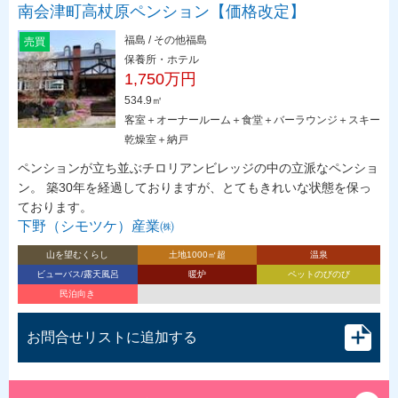
南会津町高杖原ペンション【価格改定】
福島 / その他福島
売買
保養所・ホテル
1,750万円
534.9㎡
客室＋オーナールーム＋食堂＋バーラウンジ＋スキー
乾燥室＋納戸
ペンションが立ち並ぶチロリアンビレッジの中の立派なペンショ
ン。 築30年を経過しておりますが、とてもきれいな状態を保っ
ております。
下野（シモツケ）産業㈱
山を望むくらし
土地1000㎡超
温泉
ビューバス/露天風呂
暖炉
ペットのびのび
民泊向き
お問合せリストに追加する