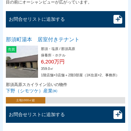
目の前にオーシャンビューが広がっています。
お問合せリストに追加する
那須町湯本 居室付きテナント
那須・塩原 / 那須高原
売買
保養所・ホテル
6,200万円
359.0㎡
1階店舗×3店舗＋2階3部屋（1K住居×2、事務所）
那須高原スカイライン沿いの物件
下野（シモツケ）産業㈱
土地1000㎡超
お問合せリストに追加する