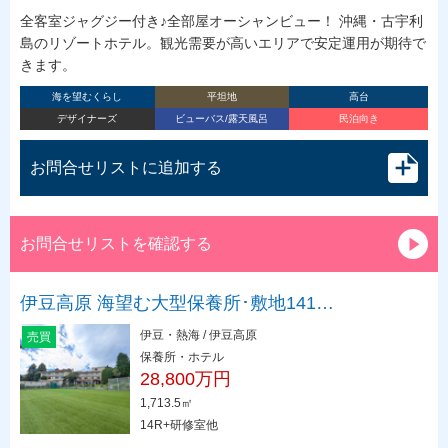
全客室ジャグジー付き♪全部屋オーシャンビュー！ 沖縄・古宇利
島のリゾートホテル。観光需要が高いエリアで安定運用が期待で
きます。
海を望むくらし
平坦地
高台
デザイナーズ
ビューバス/露天風呂
民泊向き
お問合せリストに追加する
お問合せリストを確認する
伊豆高原 海望む大型保養所･敷地141…
伊豆・熱海 / 伊豆高原
売買
保養所・ホテル
28,800万円
1,713.5㎡
14R+研修室他