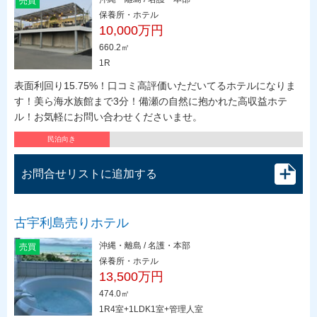
売買
保養所・ホテル
10,000万円
660.2㎡
1R
表面利回り15.75%！口コミ高評価いただいてるホテルになりま
す！美ら海水族館まで3分！備瀬の自然に抱かれた高収益ホテ
ル！お気軽にお問い合わせくださいませ。
民泊向き
お問合せリストに追加する
古宇利島売りホテル
沖縄・離島 / 名護・本部
売買
保養所・ホテル
13,500万円
474.0㎡
1R4室+1LDK1室+管理人室