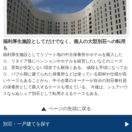
福利厚生施設としてだけでなく、個人の大型別荘への転用
も
福利厚生施設としてリゾート地の中古保養所やホテルを購入した
り、リタイア後にペンションやホテルを経営したいなどのニーズ
は、景気が安定しない現在でも根強くある。 値段も手頃になってお
り、バブル期に建てられた保養所などは使っている部材や仕様が高
いケースもあることから、中小企業のオーナーが自分の別荘兼社員
の保養所として購入するケースも増えている。 今後は、シェアハウ
スならぬシェア別荘として転用さえるケースもある。
ページの先頭に戻る
別荘・一戸建てを探す