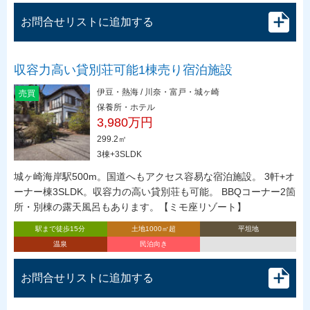
お問合せリストに追加する
収容力高い貸別荘可能1棟売り宿泊施設
伊豆・熱海 / 川奈・富戸・城ヶ崎
売買
保養所・ホテル
3,980万円
299.2㎡
3棟+3SLDK
城ヶ崎海岸駅500m。国道へもアクセス容易な宿泊施設。 3軒+オ
ーナー棟3SLDK。収容力の高い貸別荘も可能。 BBQコーナー2箇
所・別棟の露天風呂もあります。【ミモ座リゾート】
駅まで徒歩15分
土地1000㎡超
平坦地
温泉
民泊向き
お問合せリストに追加する