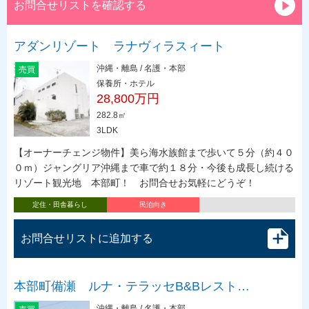
お問合せリストを確認する
アダンリゾート ラナヴィラスィート
沖縄・離島 / 名護・本部
売買
保養所・ホテル
28,800万円
282.8㎡
3LDK
【オーナーチェンジ物件】美ら海水族館まで歩いて５分（約４０
０ｍ）ジャングリア沖縄まで車で約１８分・今後も成長し続ける
リゾート観光地 本部町！ お問合せお気軽にどうぞ！
定住・田舎暮らし
民泊向き
お問合せリストに追加する
本部町備瀬 ルナ・テラッセB&Bレスト…
沖縄・離島 / 名護・本部