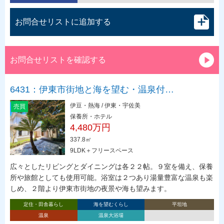
お問合せリストに追加する
お問合せリストを確認する
6431：伊東市街地と海を望む・温泉付…
伊豆・熱海 / 伊東・宇佐美
売買
保養所・ホテル
4,480万円
337.8㎡
9LDK＋フリースペース
広々としたリビングとダイニングは各２２帖。９室を備え、保養
所や旅館としても使用可能。浴室は２つあり湯量豊富な温泉も楽
しめ、２階より伊東市街地の夜景や海も望みます。
定住・田舎暮らし
海を望むくらし
平坦地
温泉
温泉大浴場