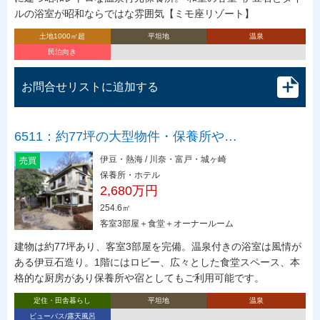
ルの浴室が昭和ならではな雰囲気【ミモ座リゾート】
土地1000㎡超
平坦地
温泉
民泊向き
お問合せリストに追加する
6511：約77坪の大型物件・保養所や…
伊豆・熱海 / 川奈・富戸・城ヶ崎
売買
保養所・ホテル
2,680万円
254.6㎡
客室3部屋＋食堂＋オーナールーム
建物は約77坪あり、客室3部屋を完備。温泉付きの浴室は風情が
ある伊豆石造り。1階にはロビー、広々とした食堂スペース、本
格的な厨房があり保養所や宿としてもご利用可能です。
定住・田舎暮らし
平坦地
温泉
ビューバス/露天風呂