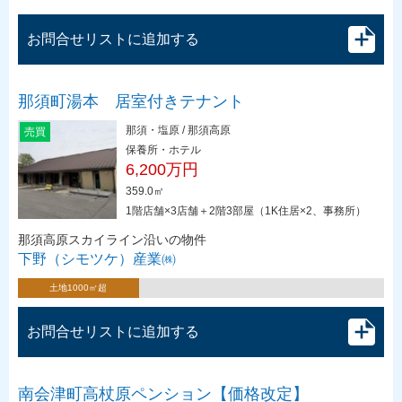
お問合せリストに追加する
那須町湯本 居室付きテナント
那須・塩原 / 那須高原
売買
保養所・ホテル
6,200万円
359.0㎡
1階店舗×3店舗＋2階3部屋（1K住居×2、事務所）
那須高原スカイライン沿いの物件
下野（シモツケ）産業㈱
土地1000㎡超
お問合せリストに追加する
南会津町高杖原ペンション【価格改定】