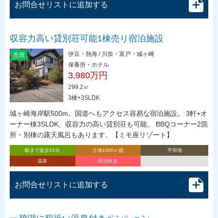
お問合せリストに追加する
収容力高い貸別荘可能1棟売り宿泊施設
伊豆・熱海 / 川奈・富戸・城ヶ崎
売買
保養所・ホテル
3,980万円
299.2㎡
3棟+3SLDK
城ヶ崎海岸駅500m。国道へもアクセス容易な宿泊施設。 3軒+オ
ーナー棟3SLDK。収容力の高い貸別荘も可能。 BBQコーナー2箇
所・別棟の露天風呂もあります。【ミモ座リゾート】
駅まで徒歩15分
土地1000㎡超
平坦地
温泉
民泊向き
お問合せリストに追加する