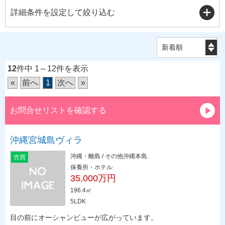
詳細条件を設定して絞り込む
12
件中 1～12件を表示
«
前へ
1
次へ
»
お問合せリストを確認する
沖縄宮城島ヴィラ
沖縄・離島 / その他沖縄本島
売買
保養所・ホテル
35,000万円
196.4㎡
5LDK
目の前にオーシャンビューが広がっています。