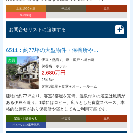
土地1000㎡超
平坦地
温泉
民泊向き
お問合せリストに追加する
6511：約77坪の大型物件・保養所や…
伊豆・熱海 / 川奈・富戸・城ヶ崎
売買
保養所・ホテル
2,680万円
254.6㎡
客室3部屋＋食堂＋オーナールーム
建物は約77坪あり、客室3部屋を完備。温泉付きの浴室は風情が
ある伊豆石造り。1階にはロビー、広々とした食堂スペース、本
格的な厨房があり保養所や宿としてもご利用可能です。
定住・田舎暮らし
平坦地
温泉
ビューバス/露天風呂