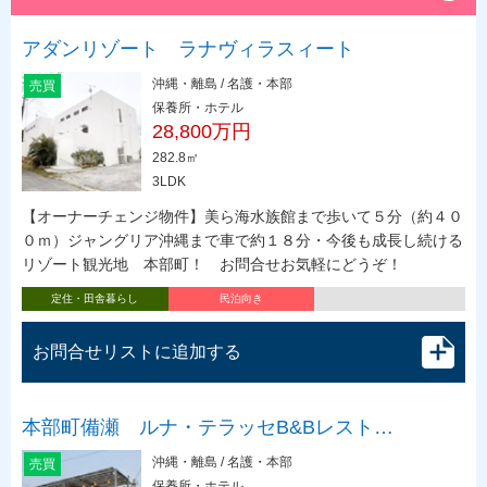
アダンリゾート ラナヴィラスィート
沖縄・離島 / 名護・本部
売買
保養所・ホテル
28,800万円
282.8㎡
3LDK
【オーナーチェンジ物件】美ら海水族館まで歩いて５分（約４０
０ｍ）ジャングリア沖縄まで車で約１８分・今後も成長し続ける
リゾート観光地 本部町！ お問合せお気軽にどうぞ！
定住・田舎暮らし
民泊向き
お問合せリストに追加する
本部町備瀬 ルナ・テラッセB&Bレスト…
沖縄・離島 / 名護・本部
売買
保養所・ホテル