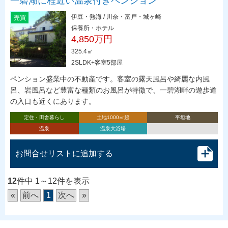
一碧湖に程近い温泉付きペンション
伊豆・熱海 / 川奈・富戸・城ヶ崎
売買
保養所・ホテル
4,850万円
325.4㎡
2SLDK+客室5部屋
ペンション盛業中の不動産です。客室の露天風呂や綺麗な内風
呂、岩風呂など豊富な種類のお風呂が特徴で、一碧湖畔の遊歩道
の入口も近くにあります。
定住・田舎暮らし
土地1000㎡超
平坦地
温泉
温泉大浴場
お問合せリストに追加する
12
件中 1～12件を表示
«
前へ
1
次へ
»