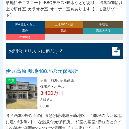
敷地にテニスコート･BBQテラス･噴水などがあり、 各客室9帖以
上で研修室･カラオケ室･オーナー室もあります【ミモ座リゾー
ト】
海を望むくらし
土地1000㎡超
平坦地
高台
温泉
温泉大浴場
民泊向き
お問合せリストに追加する
伊豆高原 敷地488坪の元保養所
伊豆・熱海 / 伊豆高原
売買
保養所・ホテル
3,400万円
314.8㎡
6LDK
各区画300坪以上の伊豆急別荘地城ヶ崎地区。 488坪の広い敷地
に建つ昭和レトロな温泉付元保養所。 和室の客室･伊豆石とタイ
ルの浴室が昭和ならではな雰囲気【ミモ座リゾート】