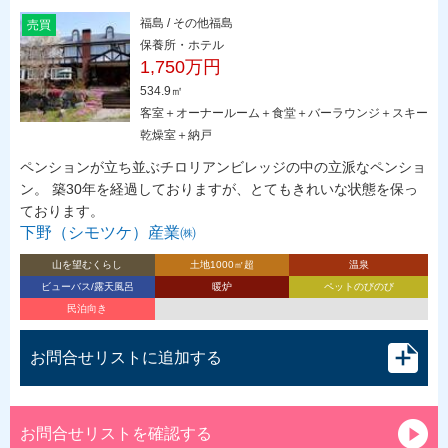
福島 / その他福島
売買
保養所・ホテル
1,750万円
534.9㎡
客室＋オーナールーム＋食堂＋バーラウンジ＋スキー
乾燥室＋納戸
ペンションが立ち並ぶチロリアンビレッジの中の立派なペンショ
ン。 築30年を経過しておりますが、とてもきれいな状態を保っ
ております。
下野（シモツケ）産業㈱
山を望むくらし
土地1000㎡超
温泉
ビューバス/露天風呂
暖炉
ペットのびのび
民泊向き
お問合せリストに追加する
お問合せリストを確認する