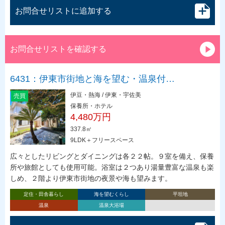
お問合せリストに追加する
お問合せリストを確認する
6431：伊東市街地と海を望む・温泉付…
伊豆・熱海 / 伊東・宇佐美
売買
保養所・ホテル
4,480万円
337.8㎡
9LDK＋フリースペース
広々としたリビングとダイニングは各２２帖。９室を備え、保養
所や旅館としても使用可能。浴室は２つあり湯量豊富な温泉も楽
しめ、２階より伊東市街地の夜景や海も望みます。
定住・田舎暮らし
海を望むくらし
平坦地
温泉
温泉大浴場