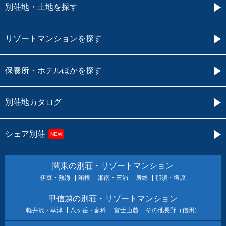
別荘地・土地を探す
リゾートマンションを探す
保養所・ホテルほかを探す
別荘地カタログ
シェア別荘
NEW
関東の別荘・リゾートマンション
伊豆・熱海
箱根
湘南・三浦
房総
那須・塩原
甲信越の別荘・リゾートマンション
軽井沢・草津
八ヶ岳・蓼科
富士山麓
その他長野（信州）