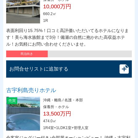
10,000万円
660.2㎡
1R
表面利回り15.75%！口コミ高評価いただいてるホテルになりま
す！美ら海水族館まで3分！備瀬の自然に抱かれた高収益ホテ
ル！お気軽にお問い合わせくださいませ。
民泊向き
お問合せリストに追加する
古宇利島売りホテル
沖縄・離島 / 名護・本部
売買
保養所・ホテル
13,500万円
474.0㎡
1R4室+1LDK1室+管理人室
全客室ジャグジー付き♪全部屋オーシャンビュー！ 沖縄・古宇利