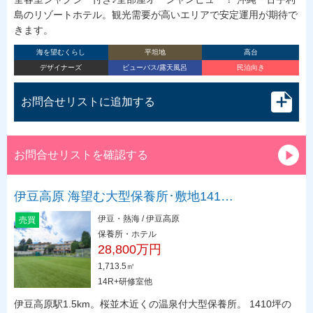
島のリゾートホテル。観光需要が高いエリアで安定運用が期待で
きます。
海を望むくらし
平坦地
高台
デザイナーズ
ビューバス/露天風呂
民泊向き
お問合せリストに追加する
お問合せリストを確認する
伊豆高原 海望む大型保養所･敷地141…
伊豆・熱海 / 伊豆高原
売買
保養所・ホテル
28,800万円
1,713.5㎡
14R+研修室他
伊豆高原駅1.5km。桜並木近くの温泉付大型保養所。 1410坪の