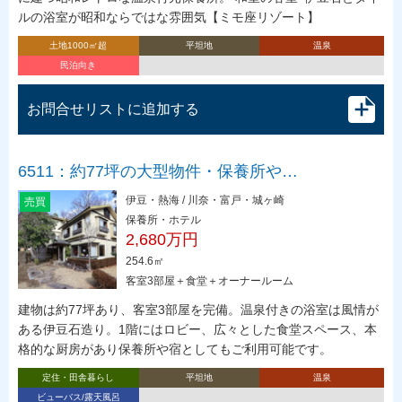
ルの浴室が昭和ならではな雰囲気【ミモ座リゾート】
土地1000㎡超
平坦地
温泉
民泊向き
お問合せリストに追加する
6511：約77坪の大型物件・保養所や…
伊豆・熱海 / 川奈・富戸・城ヶ崎
売買
保養所・ホテル
2,680万円
254.6㎡
客室3部屋＋食堂＋オーナールーム
建物は約77坪あり、客室3部屋を完備。温泉付きの浴室は風情が
ある伊豆石造り。1階にはロビー、広々とした食堂スペース、本
格的な厨房があり保養所や宿としてもご利用可能です。
定住・田舎暮らし
平坦地
温泉
ビューバス/露天風呂