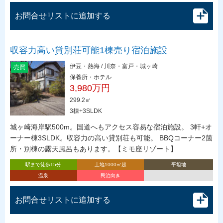
お問合せリストに追加する
収容力高い貸別荘可能1棟売り宿泊施設
伊豆・熱海 / 川奈・富戸・城ヶ崎
売買
保養所・ホテル
3,980万円
299.2㎡
3棟+3SLDK
城ヶ崎海岸駅500m。国道へもアクセス容易な宿泊施設。 3軒+オ
ーナー棟3SLDK。収容力の高い貸別荘も可能。 BBQコーナー2箇
所・別棟の露天風呂もあります。【ミモ座リゾート】
駅まで徒歩15分
土地1000㎡超
平坦地
温泉
民泊向き
お問合せリストに追加する