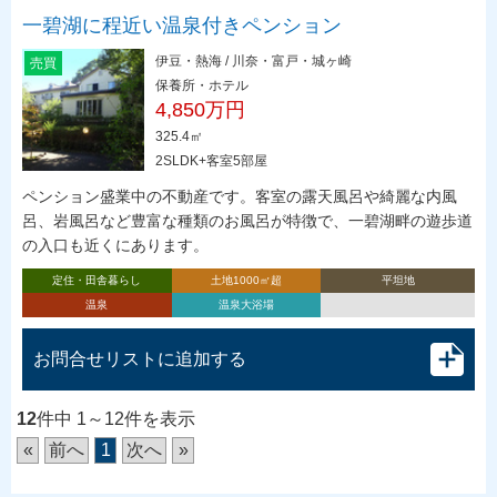
一碧湖に程近い温泉付きペンション
伊豆・熱海 / 川奈・富戸・城ヶ崎
売買
保養所・ホテル
4,850万円
325.4㎡
2SLDK+客室5部屋
ペンション盛業中の不動産です。客室の露天風呂や綺麗な内風
呂、岩風呂など豊富な種類のお風呂が特徴で、一碧湖畔の遊歩道
の入口も近くにあります。
定住・田舎暮らし
土地1000㎡超
平坦地
温泉
温泉大浴場
お問合せリストに追加する
12
件中 1～12件を表示
«
前へ
1
次へ
»