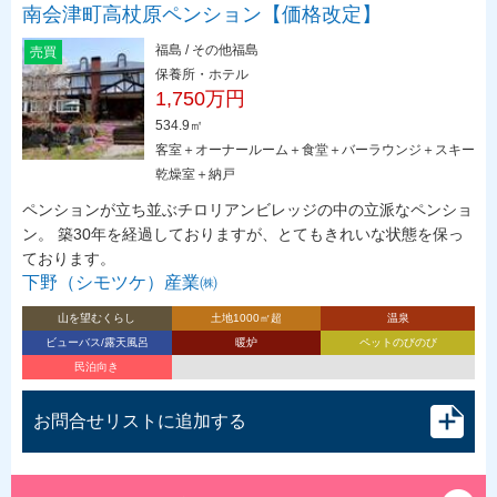
南会津町高杖原ペンション【価格改定】
福島 / その他福島
売買
保養所・ホテル
1,750万円
534.9㎡
客室＋オーナールーム＋食堂＋バーラウンジ＋スキー
乾燥室＋納戸
ペンションが立ち並ぶチロリアンビレッジの中の立派なペンショ
ン。 築30年を経過しておりますが、とてもきれいな状態を保っ
ております。
下野（シモツケ）産業㈱
山を望むくらし
土地1000㎡超
温泉
ビューバス/露天風呂
暖炉
ペットのびのび
民泊向き
お問合せリストに追加する