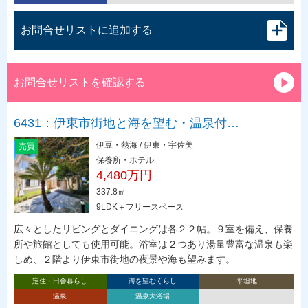
お問合せリストに追加する
お問合せリストを確認する
6431：伊東市街地と海を望む・温泉付…
伊豆・熱海 / 伊東・宇佐美
売買
保養所・ホテル
4,480万円
337.8㎡
9LDK＋フリースペース
広々としたリビングとダイニングは各２２帖。９室を備え、保養
所や旅館としても使用可能。浴室は２つあり湯量豊富な温泉も楽
しめ、２階より伊東市街地の夜景や海も望みます。
定住・田舎暮らし
海を望むくらし
平坦地
温泉
温泉大浴場