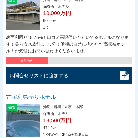
売買
保養所・ホテル
10,000万円
660.2㎡
1R
表面利回り15.75%！口コミ高評価いただいてるホテルになりま
す！美ら海水族館まで3分！備瀬の自然に抱かれた高収益ホテ
ル！お気軽にお問い合わせくださいませ。
民泊向き
お問合せリストに追加する
古宇利島売りホテル
沖縄・離島 / 名護・本部
売買
保養所・ホテル
13,500万円
474.0㎡
1R4室+1LDK1室+管理人室