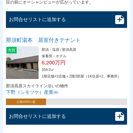
目の前にオーシャンビューが広がっています。
お問合せリストに追加する
那須町湯本 居室付きテナント
那須・塩原 / 那須高原
売買
保養所・ホテル
6,200万円
359.0㎡
1階店舗×3店舗＋2階3部屋（1K住居×2、事務所）
那須高原スカイライン沿いの物件
下野（シモツケ）産業㈱
土地1000㎡超
お問合せリストに追加する