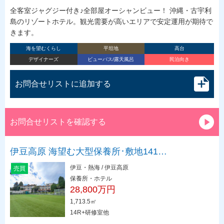
全客室ジャグジー付き♪全部屋オーシャンビュー！ 沖縄・古宇利
島のリゾートホテル。観光需要が高いエリアで安定運用が期待で
きます。
海を望むくらし
平坦地
高台
デザイナーズ
ビューバス/露天風呂
民泊向き
お問合せリストに追加する
お問合せリストを確認する
伊豆高原 海望む大型保養所･敷地141…
伊豆・熱海 / 伊豆高原
売買
保養所・ホテル
28,800万円
1,713.5㎡
14R+研修室他