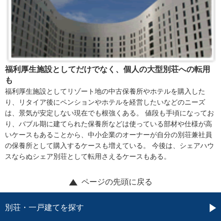
福利厚生施設としてだけでなく、個人の大型別荘への転用
も
福利厚生施設としてリゾート地の中古保養所やホテルを購入した
り、リタイア後にペンションやホテルを経営したいなどのニーズ
は、景気が安定しない現在でも根強くある。 値段も手頃になってお
り、バブル期に建てられた保養所などは使っている部材や仕様が高
いケースもあることから、中小企業のオーナーが自分の別荘兼社員
の保養所として購入するケースも増えている。 今後は、シェアハウ
スならぬシェア別荘として転用さえるケースもある。
ページの先頭に戻る
別荘・一戸建てを探す