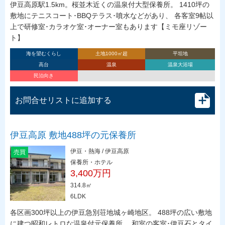
伊豆高原駅1.5km。桜並木近くの温泉付大型保養所。 1410坪の
敷地にテニスコート･BBQテラス･噴水などがあり、 各客室9帖以
上で研修室･カラオケ室･オーナー室もあります【ミモ座リゾー
ト】
海を望むくらし
土地1000㎡超
平坦地
高台
温泉
温泉大浴場
民泊向き
お問合せリストに追加する
伊豆高原 敷地488坪の元保養所
伊豆・熱海 / 伊豆高原
売買
保養所・ホテル
3,400万円
314.8㎡
6LDK
各区画300坪以上の伊豆急別荘地城ヶ崎地区。 488坪の広い敷地
に建つ昭和レトロな温泉付元保養所。 和室の客室･伊豆石とタイ