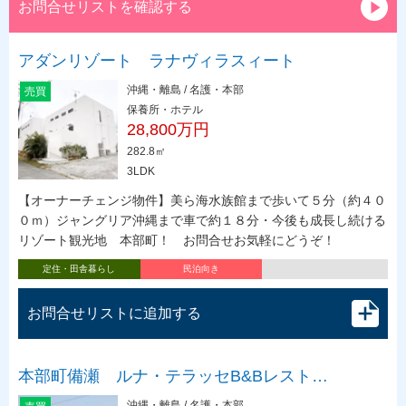
お問合せリストを確認する
アダンリゾート ラナヴィラスィート
沖縄・離島 / 名護・本部
売買
保養所・ホテル
28,800万円
282.8㎡
3LDK
【オーナーチェンジ物件】美ら海水族館まで歩いて５分（約４０
０ｍ）ジャングリア沖縄まで車で約１８分・今後も成長し続ける
リゾート観光地 本部町！ お問合せお気軽にどうぞ！
定住・田舎暮らし
民泊向き
お問合せリストに追加する
本部町備瀬 ルナ・テラッセB&Bレスト…
沖縄・離島 / 名護・本部