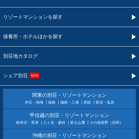
リゾートマンションを探す
保養所・ホテルほかを探す
別荘地カタログ
シェア別荘
NEW
関東の別荘・リゾートマンション
伊豆・熱海
箱根
湘南・三浦
房総
那須・塩原
甲信越の別荘・リゾートマンション
軽井沢・草津
八ヶ岳・蓼科
富士山麓
その他長野（信州）
沖縄の別荘・リゾートマンション