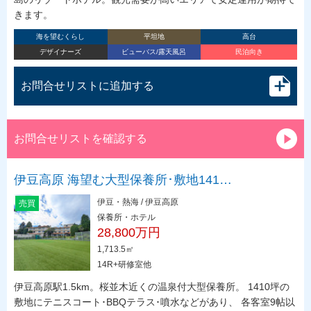
きます。
海を望むくらし
平坦地
高台
デザイナーズ
ビューバス/露天風呂
民泊向き
お問合せリストに追加する
お問合せリストを確認する
伊豆高原 海望む大型保養所･敷地141…
伊豆・熱海 / 伊豆高原
売買
保養所・ホテル
28,800万円
1,713.5㎡
14R+研修室他
伊豆高原駅1.5km。桜並木近くの温泉付大型保養所。 1410坪の
敷地にテニスコート･BBQテラス･噴水などがあり、 各客室9帖以