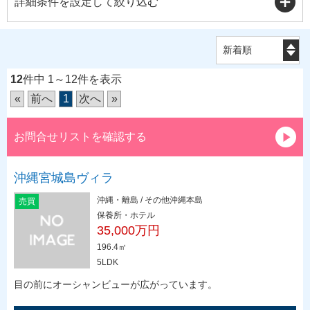
詳細条件を設定して絞り込む
12
件中 1～12件を表示
«
前へ
1
次へ
»
お問合せリストを確認する
沖縄宮城島ヴィラ
沖縄・離島 / その他沖縄本島
売買
保養所・ホテル
35,000万円
196.4㎡
5LDK
目の前にオーシャンビューが広がっています。