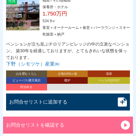
福島 / その他福島
売買
保養所・ホテル
1,750万円
534.9㎡
客室＋オーナールーム＋食堂＋バーラウンジ＋スキー
乾燥室＋納戸
ペンションが立ち並ぶチロリアンビレッジの中の立派なペンショ
ン。 築30年を経過しておりますが、とてもきれいな状態を保っ
ております。
下野（シモツケ）産業㈱
山を望むくらし
土地1000㎡超
温泉
ビューバス/露天風呂
暖炉
ペットのびのび
民泊向き
お問合せリストに追加する
お問合せリストを確認する