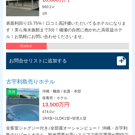
660.2㎡
1R
表面利回り15.75%！口コミ高評価いただいてるホテルになりま
す！美ら海水族館まで3分！備瀬の自然に抱かれた高収益ホテ
ル！お気軽にお問い合わせくださいませ。
民泊向き
お問合せリストに追加する
古宇利島売りホテル
沖縄・離島 / 名護・本部
売買
保養所・ホテル
13,500万円
474.0㎡
1R4室+1LDK1室+管理人室
全客室ジャグジー付き♪全部屋オーシャンビュー！ 沖縄・古宇利
島のリゾートホテル。観光需要が高いエリアで安定運用が期待で