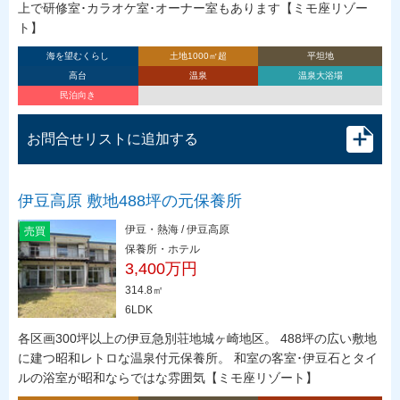
上で研修室･カラオケ室･オーナー室もあります【ミモ座リゾー
ト】
海を望むくらし
土地1000㎡超
平坦地
高台
温泉
温泉大浴場
民泊向き
お問合せリストに追加する
伊豆高原 敷地488坪の元保養所
伊豆・熱海 / 伊豆高原
売買
保養所・ホテル
3,400万円
314.8㎡
6LDK
各区画300坪以上の伊豆急別荘地城ヶ崎地区。 488坪の広い敷地
に建つ昭和レトロな温泉付元保養所。 和室の客室･伊豆石とタイ
ルの浴室が昭和ならではな雰囲気【ミモ座リゾート】