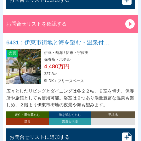
お問合せリストを確認する
6431：伊東市街地と海を望む・温泉付…
伊豆・熱海 / 伊東・宇佐美
売買
保養所・ホテル
4,480万円
337.8㎡
9LDK＋フリースペース
広々としたリビングとダイニングは各２２帖。９室を備え、保養
所や旅館としても使用可能。浴室は２つあり湯量豊富な温泉も楽
しめ、２階より伊東市街地の夜景や海も望みます。
定住・田舎暮らし
海を望むくらし
平坦地
温泉
温泉大浴場
お問合せリストに追加する