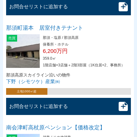
お問合せリストに追加する
那須町湯本 居室付きテナント
那須・塩原 / 那須高原
売買
保養所・ホテル
6,200万円
359.0㎡
1階店舗×3店舗＋2階3部屋（1K住居×2、事務所）
那須高原スカイライン沿いの物件
下野（シモツケ）産業㈱
土地1000㎡超
お問合せリストに追加する
南会津町高杖原ペンション【価格改定】