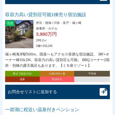
収容力高い貸別荘可能1棟売り宿泊施設
伊豆・熱海 / 川奈・富戸・城ヶ崎
売買
保養所・ホテル
3,980万円
299.2㎡
3棟+3SLDK
城ヶ崎海岸駅500m。国道へもアクセス容易な宿泊施設。 3軒+オ
ーナー棟3SLDK。収容力の高い貸別荘も可能。 BBQコーナー2箇
所・別棟の露天風呂もあります。【ミモ座リゾート】
駅まで徒歩15分
土地1000㎡超
平坦地
温泉
民泊向き
お問合せリストに追加する
一碧湖に程近い温泉付きペンション