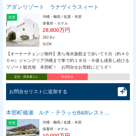
アダンリゾート ラナヴィラスィート
沖縄・離島 / 名護・本部
売買
保養所・ホテル
28,800万円
282.8㎡
3LDK
【オーナーチェンジ物件】美ら海水族館まで歩いて５分（約４０
０ｍ）ジャングリア沖縄まで車で約１８分・今後も成長し続ける
リゾート観光地 本部町！ お問合せお気軽にどうぞ！
定住・田舎暮らし
民泊向き
お問合せリストに追加する
本部町備瀬 ルナ・テラッセB&Bレスト…
沖縄・離島 / 名護・本部
売買
保養所・ホテル
10,000万円