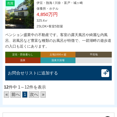
伊豆・熱海 / 川奈・富戸・城ヶ崎
売買
保養所・ホテル
4,850万円
325.4㎡
2SLDK+客室5部屋
ペンション盛業中の不動産です。客室の露天風呂や綺麗な内風
呂、岩風呂など豊富な種類のお風呂が特徴で、一碧湖畔の遊歩道
の入口も近くにあります。
定住・田舎暮らし
土地1000㎡超
平坦地
温泉
温泉大浴場
お問合せリストに追加する
12
件中 1～12件を表示
«
前へ
1
次へ
»