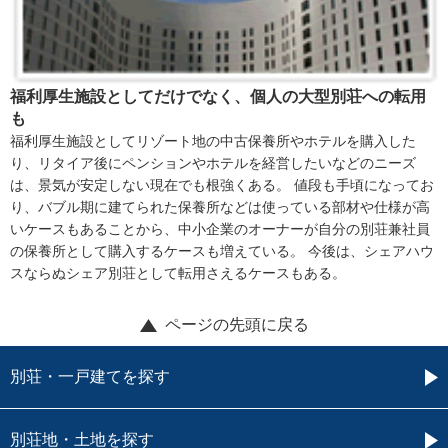
福利厚生施設としてだけでなく、個人の大型別荘への転用
も
福利厚生施設としてリゾート地の中古保養所やホテルを購入した
り、リタイア後にペンションやホテルを経営したいなどのニーズ
は、景気が安定しない現在でも根強くある。 値段も手頃になってお
り、バブル期に建てられた保養所などは使っている部材や仕様が高
いケースもあることから、中小企業のオーナーが自分の別荘兼社員
の保養所として購入するケースも増えている。 今後は、シェアハウ
スならぬシェア別荘として転用さえるケースもある。
ページの先頭に戻る
別荘・一戸建てを探す
別荘地・土地を探す