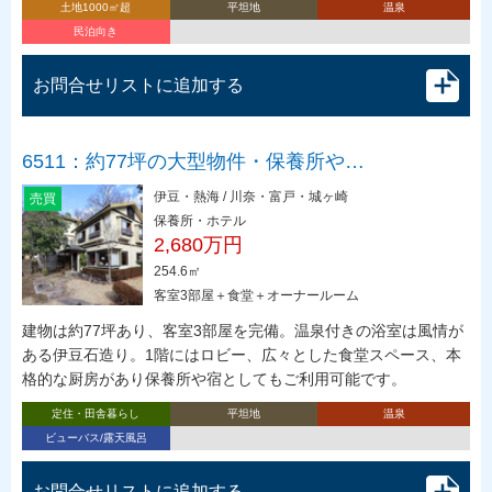
土地1000㎡超
平坦地
温泉
民泊向き
お問合せリストに追加する
6511：約77坪の大型物件・保養所や…
伊豆・熱海 / 川奈・富戸・城ヶ崎
売買
保養所・ホテル
2,680万円
254.6㎡
客室3部屋＋食堂＋オーナールーム
建物は約77坪あり、客室3部屋を完備。温泉付きの浴室は風情が
ある伊豆石造り。1階にはロビー、広々とした食堂スペース、本
格的な厨房があり保養所や宿としてもご利用可能です。
定住・田舎暮らし
平坦地
温泉
ビューバス/露天風呂
お問合せリストに追加する