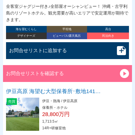
全客室ジャグジー付き♪全部屋オーシャンビュー！ 沖縄・古宇利
島のリゾートホテル。観光需要が高いエリアで安定運用が期待で
きます。
海を望むくらし
平坦地
高台
デザイナーズ
ビューバス/露天風呂
民泊向き
お問合せリストに追加する
お問合せリストを確認する
伊豆高原 海望む大型保養所･敷地141…
伊豆・熱海 / 伊豆高原
売買
保養所・ホテル
28,800万円
1,713.5㎡
14R+研修室他