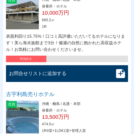
売買
保養所・ホテル
10,000万円
660.2㎡
1R
表面利回り15.75%！口コミ高評価いただいてるホテルになりま
す！美ら海水族館まで3分！備瀬の自然に抱かれた高収益ホテ
ル！お気軽にお問い合わせくださいませ。
民泊向き
お問合せリストに追加する
古宇利島売りホテル
沖縄・離島 / 名護・本部
売買
保養所・ホテル
13,500万円
474.0㎡
1R4室+1LDK1室+管理人室