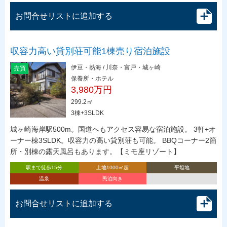
お問合せリストに追加する
収容力高い貸別荘可能1棟売り宿泊施設
伊豆・熱海 / 川奈・富戸・城ヶ崎
売買
保養所・ホテル
3,980万円
299.2㎡
3棟+3SLDK
城ヶ崎海岸駅500m。国道へもアクセス容易な宿泊施設。 3軒+オ
ーナー棟3SLDK。収容力の高い貸別荘も可能。 BBQコーナー2箇
所・別棟の露天風呂もあります。【ミモ座リゾート】
駅まで徒歩15分
土地1000㎡超
平坦地
温泉
民泊向き
お問合せリストに追加する