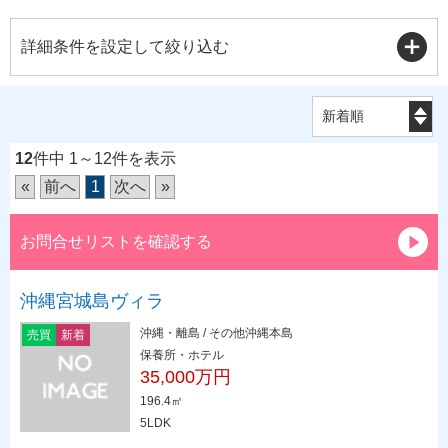
詳細条件を設定して絞り込む
12
件中 1～12件を表示
«
前へ
1
次へ
»
お問合せリストを確認する
沖縄宮城島ヴィラ
沖縄・離島 / その他沖縄本島
売買
新着
保養所・ホテル
35,000万円
196.4㎡
5LDK