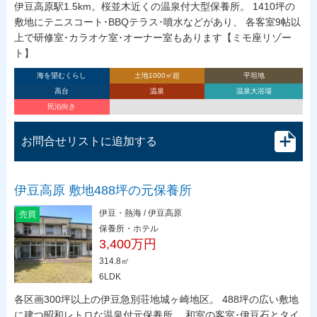
伊豆高原駅1.5km。桜並木近くの温泉付大型保養所。 1410坪の
敷地にテニスコート･BBQテラス･噴水などがあり、 各客室9帖以
上で研修室･カラオケ室･オーナー室もあります【ミモ座リゾー
ト】
海を望むくらし
土地1000㎡超
平坦地
高台
温泉
温泉大浴場
民泊向き
お問合せリストに追加する
伊豆高原 敷地488坪の元保養所
伊豆・熱海 / 伊豆高原
売買
保養所・ホテル
3,400万円
314.8㎡
6LDK
各区画300坪以上の伊豆急別荘地城ヶ崎地区。 488坪の広い敷地
に建つ昭和レトロな温泉付元保養所。 和室の客室･伊豆石とタイ