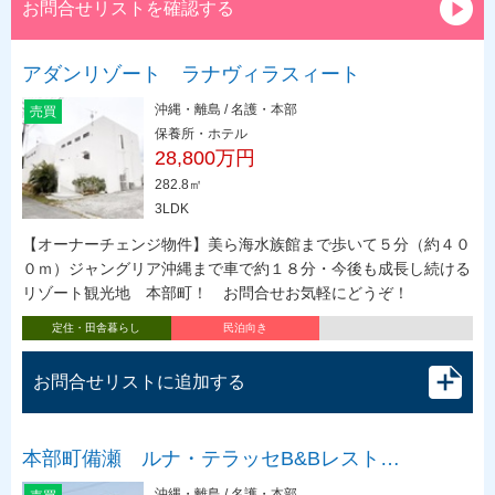
お問合せリストを確認する
アダンリゾート ラナヴィラスィート
沖縄・離島 / 名護・本部
売買
保養所・ホテル
28,800万円
282.8㎡
3LDK
【オーナーチェンジ物件】美ら海水族館まで歩いて５分（約４０
０ｍ）ジャングリア沖縄まで車で約１８分・今後も成長し続ける
リゾート観光地 本部町！ お問合せお気軽にどうぞ！
定住・田舎暮らし
民泊向き
お問合せリストに追加する
本部町備瀬 ルナ・テラッセB&Bレスト…
沖縄・離島 / 名護・本部