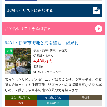
お問合せリストに追加する
お問合せリストを確認する
6431：伊東市街地と海を望む・温泉付…
伊豆・熱海 / 伊東・宇佐美
売買
保養所・ホテル
4,480万円
337.8㎡
9LDK＋フリースペース
広々としたリビングとダイニングは各２２帖。９室を備え、保養
所や旅館としても使用可能。浴室は２つあり湯量豊富な温泉も楽
しめ、２階より伊東市街地の夜景や海も望みます。
定住・田舎暮らし
海を望むくらし
平坦地
温泉
温泉大浴場