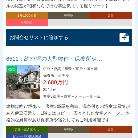
ルの浴室が昭和ならではな雰囲気【ミモ座リゾート】
土地1000㎡超
平坦地
温泉
民泊向き
お問合せリストに追加する
6511：約77坪の大型物件・保養所や…
伊豆・熱海 / 川奈・富戸・城ヶ崎
売買
保養所・ホテル
2,680万円
254.6㎡
客室3部屋＋食堂＋オーナールーム
建物は約77坪あり、客室3部屋を完備。温泉付きの浴室は風情が
ある伊豆石造り。1階にはロビー、広々とした食堂スペース、本
格的な厨房があり保養所や宿としてもご利用可能です。
定住・田舎暮らし
平坦地
温泉
ビューバス/露天風呂