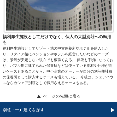
福利厚生施設としてだけでなく、個人の大型別荘への転用
も
福利厚生施設としてリゾート地の中古保養所やホテルを購入した
り、リタイア後にペンションやホテルを経営したいなどのニーズ
は、景気が安定しない現在でも根強くある。 値段も手頃になってお
り、バブル期に建てられた保養所などは使っている部材や仕様が高
いケースもあることから、中小企業のオーナーが自分の別荘兼社員
の保養所として購入するケースも増えている。 今後は、シェアハウ
スならぬシェア別荘として転用さえるケースもある。
ページの先頭に戻る
別荘・一戸建てを探す