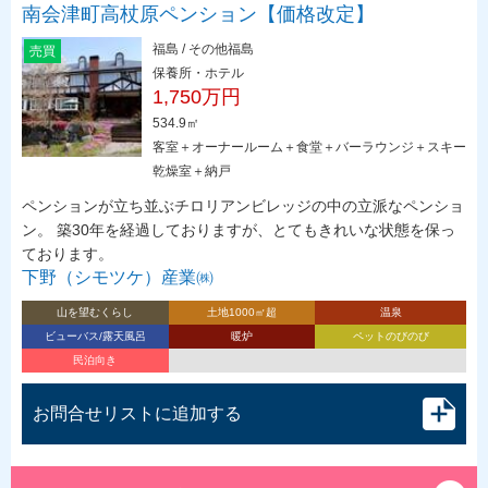
南会津町高杖原ペンション【価格改定】
福島 / その他福島
売買
保養所・ホテル
1,750万円
534.9㎡
客室＋オーナールーム＋食堂＋バーラウンジ＋スキー
乾燥室＋納戸
ペンションが立ち並ぶチロリアンビレッジの中の立派なペンショ
ン。 築30年を経過しておりますが、とてもきれいな状態を保っ
ております。
下野（シモツケ）産業㈱
山を望むくらし
土地1000㎡超
温泉
ビューバス/露天風呂
暖炉
ペットのびのび
民泊向き
お問合せリストに追加する