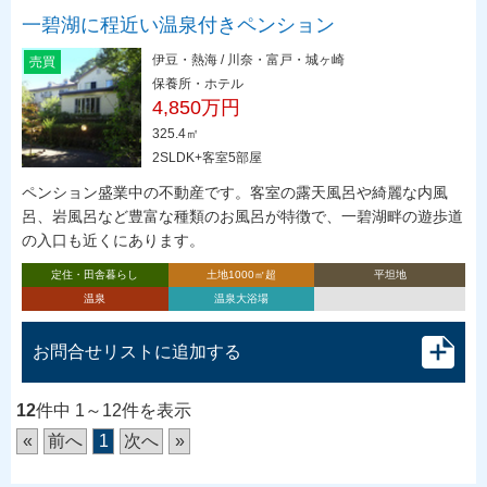
一碧湖に程近い温泉付きペンション
伊豆・熱海 / 川奈・富戸・城ヶ崎
売買
保養所・ホテル
4,850万円
325.4㎡
2SLDK+客室5部屋
ペンション盛業中の不動産です。客室の露天風呂や綺麗な内風
呂、岩風呂など豊富な種類のお風呂が特徴で、一碧湖畔の遊歩道
の入口も近くにあります。
定住・田舎暮らし
土地1000㎡超
平坦地
温泉
温泉大浴場
お問合せリストに追加する
12
件中 1～12件を表示
«
前へ
1
次へ
»