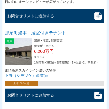
目の前にオーシャンビューが広がっています。
お問合せリストに追加する
那須町湯本 居室付きテナント
那須・塩原 / 那須高原
売買
保養所・ホテル
6,200万円
359.0㎡
1階店舗×3店舗＋2階3部屋（1K住居×2、事務所）
那須高原スカイライン沿いの物件
下野（シモツケ）産業㈱
土地1000㎡超
お問合せリストに追加する