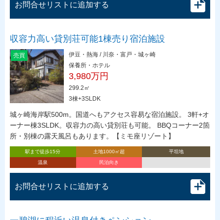
お問合せリストに追加する
収容力高い貸別荘可能1棟売り宿泊施設
伊豆・熱海 / 川奈・富戸・城ヶ崎
売買
保養所・ホテル
3,980万円
299.2㎡
3棟+3SLDK
城ヶ崎海岸駅500m。国道へもアクセス容易な宿泊施設。 3軒+オ
ーナー棟3SLDK。収容力の高い貸別荘も可能。 BBQコーナー2箇
所・別棟の露天風呂もあります。【ミモ座リゾート】
駅まで徒歩15分
土地1000㎡超
平坦地
温泉
民泊向き
お問合せリストに追加する