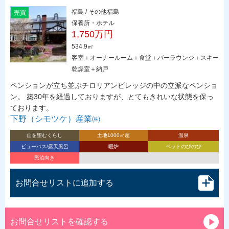
福島 / その他福島
売買
保養所・ホテル
1,750万円
534.9㎡
客室＋オーナールーム＋食堂＋バーラウンジ＋スキー
乾燥室＋納戸
ペンションが立ち並ぶチロリアンビレッジの中の立派なペンショ
ン。 築30年を経過しておりますが、とてもきれいな状態を保っ
ております。
下野（シモツケ）産業㈱
山を望むくらし
土地1000㎡超
温泉
ビューバス/露天風呂
暖炉
ペットのびのび
民泊向き
お問合せリストに追加する
お問合せリストを確認する