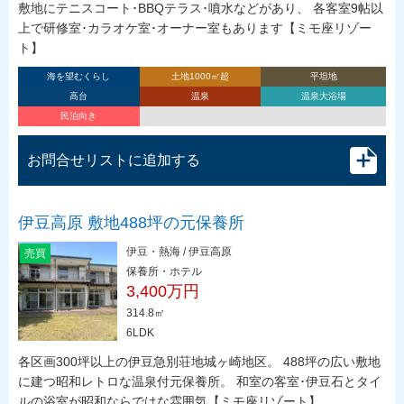
敷地にテニスコート･BBQテラス･噴水などがあり、 各客室9帖以
上で研修室･カラオケ室･オーナー室もあります【ミモ座リゾー
ト】
海を望むくらし
土地1000㎡超
平坦地
高台
温泉
温泉大浴場
民泊向き
お問合せリストに追加する
伊豆高原 敷地488坪の元保養所
伊豆・熱海 / 伊豆高原
売買
保養所・ホテル
3,400万円
314.8㎡
6LDK
各区画300坪以上の伊豆急別荘地城ヶ崎地区。 488坪の広い敷地
に建つ昭和レトロな温泉付元保養所。 和室の客室･伊豆石とタイ
ルの浴室が昭和ならではな雰囲気【ミモ座リゾート】