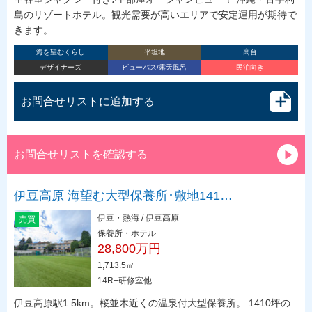
島のリゾートホテル。観光需要が高いエリアで安定運用が期待で
きます。
海を望むくらし
平坦地
高台
デザイナーズ
ビューバス/露天風呂
民泊向き
お問合せリストに追加する
お問合せリストを確認する
伊豆高原 海望む大型保養所･敷地141…
伊豆・熱海 / 伊豆高原
売買
保養所・ホテル
28,800万円
1,713.5㎡
14R+研修室他
伊豆高原駅1.5km。桜並木近くの温泉付大型保養所。 1410坪の