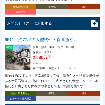
土地1000㎡超
平坦地
温泉
民泊向き
お問合せリストに追加する
6511：約77坪の大型物件・保養所や…
伊豆・熱海 / 川奈・富戸・城ヶ崎
売買
保養所・ホテル
2,680万円
254.6㎡
客室3部屋＋食堂＋オーナールーム
建物は約77坪あり、客室3部屋を完備。温泉付きの浴室は風情が
ある伊豆石造り。1階にはロビー、広々とした食堂スペース、本
格的な厨房があり保養所や宿としてもご利用可能です。
定住・田舎暮らし
平坦地
温泉
ビューバス/露天風呂