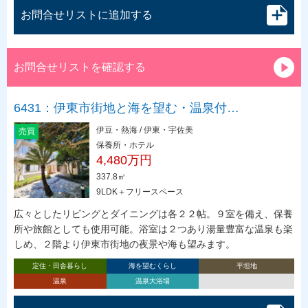
お問合せリストに追加する
お問合せリストを確認する
6431：伊東市街地と海を望む・温泉付…
伊豆・熱海 / 伊東・宇佐美
売買
保養所・ホテル
4,480万円
337.8㎡
9LDK＋フリースペース
広々としたリビングとダイニングは各２２帖。９室を備え、保養
所や旅館としても使用可能。浴室は２つあり湯量豊富な温泉も楽
しめ、２階より伊東市街地の夜景や海も望みます。
定住・田舎暮らし
海を望むくらし
平坦地
温泉
温泉大浴場