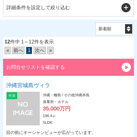
詳細条件を設定して絞り込む
12
件中 1～12件を表示
«
前へ
1
次へ
»
お問合せリストを確認する
沖縄宮城島ヴィラ
沖縄・離島 / その他沖縄本島
売買
保養所・ホテル
35,000万円
196.4㎡
5LDK
目の前にオーシャンビューが広がっています。