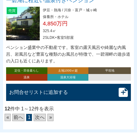
一碧湖に程近い温泉付きペンション
伊豆・熱海 / 川奈・富戸・城ヶ崎
売買
保養所・ホテル
4,850万円
325.4㎡
2SLDK+客室5部屋
ペンション盛業中の不動産です。客室の露天風呂や綺麗な内風
呂、岩風呂など豊富な種類のお風呂が特徴で、一碧湖畔の遊歩道
の入口も近くにあります。
定住・田舎暮らし
土地1000㎡超
平坦地
温泉
温泉大浴場
お問合せリストに追加する
12
件中 1～12件を表示
«
前へ
1
次へ
»