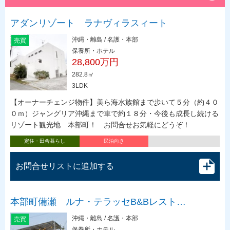
アダンリゾート ラナヴィラスィート
沖縄・離島 / 名護・本部
売買
保養所・ホテル
28,800万円
282.8㎡
3LDK
【オーナーチェンジ物件】美ら海水族館まで歩いて５分（約４０
０ｍ）ジャングリア沖縄まで車で約１８分・今後も成長し続ける
リゾート観光地 本部町！ お問合せお気軽にどうぞ！
定住・田舎暮らし
民泊向き
お問合せリストに追加する
本部町備瀬 ルナ・テラッセB&Bレスト…
沖縄・離島 / 名護・本部
売買
保養所・ホテル