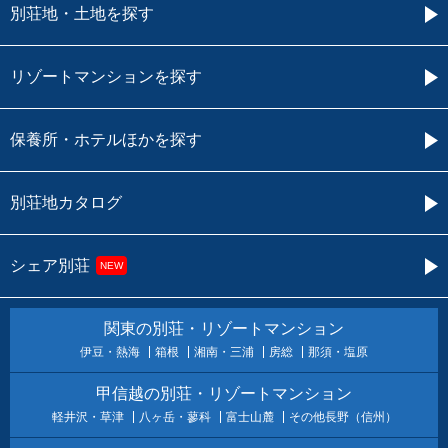
別荘地・土地を探す
リゾートマンションを探す
保養所・ホテルほかを探す
別荘地カタログ
シェア別荘
NEW
関東の別荘・リゾートマンション
伊豆・熱海
箱根
湘南・三浦
房総
那須・塩原
甲信越の別荘・リゾートマンション
軽井沢・草津
八ヶ岳・蓼科
富士山麓
その他長野（信州）