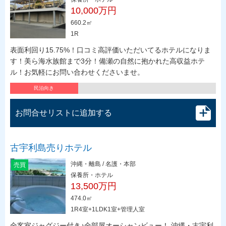
10,000万円
660.2㎡
1R
表面利回り15.75%！口コミ高評価いただいてるホテルになりま
す！美ら海水族館まで3分！備瀬の自然に抱かれた高収益ホテ
ル！お気軽にお問い合わせくださいませ。
民泊向き
お問合せリストに追加する
古宇利島売りホテル
沖縄・離島 / 名護・本部
売買
保養所・ホテル
13,500万円
474.0㎡
1R4室+1LDK1室+管理人室
全客室ジャグジー付き♪全部屋オーシャンビュー！ 沖縄・古宇利