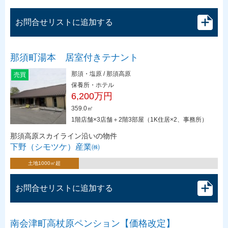
お問合せリストに追加する
那須町湯本 居室付きテナント
那須・塩原 / 那須高原
売買
保養所・ホテル
6,200万円
359.0㎡
1階店舗×3店舗＋2階3部屋（1K住居×2、事務所）
那須高原スカイライン沿いの物件
下野（シモツケ）産業㈱
土地1000㎡超
お問合せリストに追加する
南会津町高杖原ペンション【価格改定】