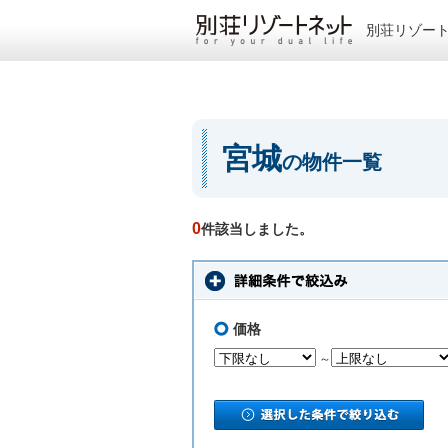
別荘リゾー
宮城
の物件一覧
0
件該当しました。
価格
～