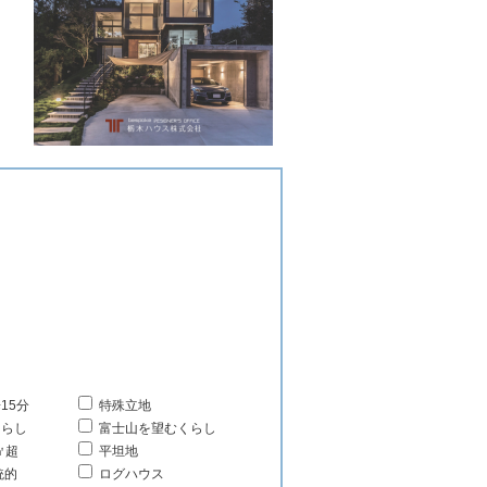
15分
特殊立地
くらし
富士山を望むくらし
㎡超
平坦地
統的
ログハウス