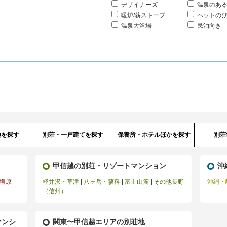
デザイナーズ
温泉のあ
暖炉/薪ストーブ
ペットの
温泉大浴場
民泊向き
地を探す
別荘・一戸建てを探す
保養所・ホテルほかを探す
別荘
甲信越の別荘・リゾートマンション
沖
塩原
軽井沢・草津
|
八ヶ岳・蓼科
|
富士山麓
|
その他長野
沖縄・
（信州）
マンシ
関東〜甲信越エリアの別荘地