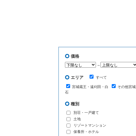
価格
～
エリア
すべて
宮城蔵王・遠刈田・白
その他宮城
石
種別
別荘・一戸建て
土地
リゾートマンション
保養所・ホテル