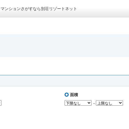
トマンションさがすなら別荘リゾートネット
面積
～