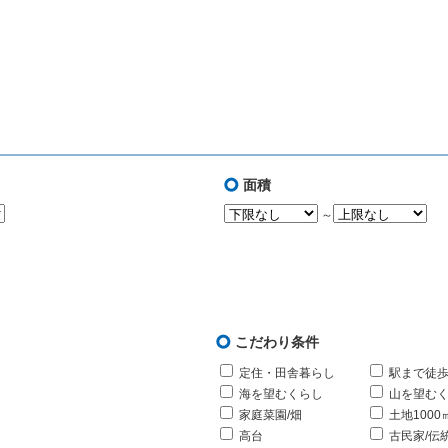
面積
～
こだわり条件
定住・田舎暮らし
駅まで徒歩
海を望むくらし
山を望む
家庭菜園/畑
土地1000
高台
古民家/伝