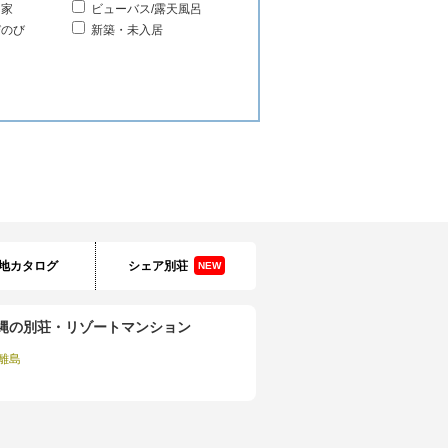
る家
ビューバス/露天風呂
びのび
新築・未入居
地カタログ
シェア別荘
NEW
縄の別荘・リゾートマンション
離島