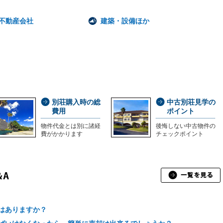
不動産会社
建築・設備ほか
別荘購入時の総
中古別荘見学の
費用
ポイント
物件代金とは別に諸経
後悔しない中古物件の
費がかかります
チェックポイント
はありますか？