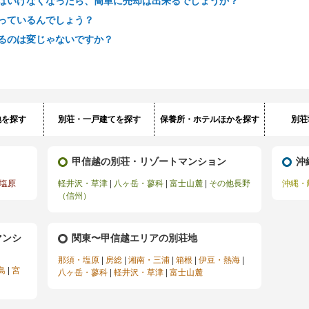
ばいけなくなったら、簡単に売却は出来るでしょうか？
っているんでしょう？
るのは変じゃないですか？
地を探す
別荘・一戸建てを探す
保養所・ホテルほかを探す
別荘
甲信越の別荘・リゾートマンション
沖
塩原
軽井沢・草津
|
八ヶ岳・蓼科
|
富士山麓
|
その他長野
沖縄・
（信州）
マンシ
関東〜甲信越エリアの別荘地
那須・塩原
|
房総
|
湘南・三浦
|
箱根
|
伊豆・熱海
|
島
|
宮
八ヶ岳・蓼科
|
軽井沢・草津
|
富士山麓