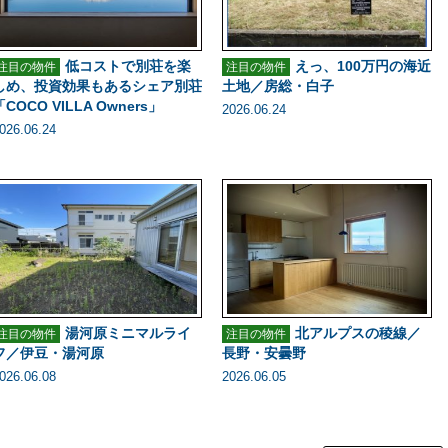
低コストで別荘を楽
えっ、100万円の海近
注目の物件
注目の物件
しめ、投資効果もあるシェア別荘
土地／房総・白子
「COCO VILLA Owners」
2026.06.24
026.06.24
湯河原ミニマルライ
北アルプスの稜線／
注目の物件
注目の物件
フ／伊豆・湯河原
長野・安曇野
026.06.08
2026.06.05