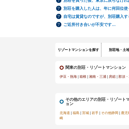
別荘を買った後、東京に戻らなけれ
別荘を購入した人は、年に何回位使
自宅は賃貸なのですが、別荘購入す
ご近所付き合いが不安です…
リゾートマンションを探す
別荘地・土
関東の別荘・リゾートマンション
伊豆・熱海
|
箱根
|
湘南・三浦
|
房総
|
那須・
その他のエリアの別荘・リゾート
ョン
北海道
|
福島
|
宮城
|
岩手
|
その他静岡
|
鹿児
崎