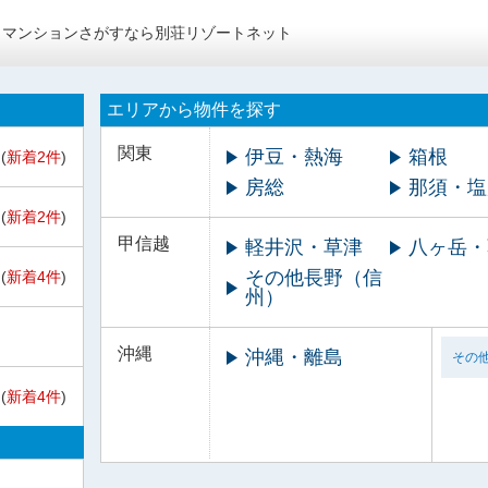
トマンションさがすなら別荘リゾートネット
エリアから物件を探す
関東
伊豆・熱海
箱根
(
新着2件
)
房総
那須・塩
(
新着2件
)
甲信越
軽井沢・草津
八ヶ岳・
その他長野（信
(
新着4件
)
州）
沖縄
沖縄・離島
その
(
新着4件
)