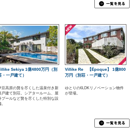
Villike Sekiya 1億4800万円（別
Villike Re 【Époque】 1億800
荘・一戸建て）
万円（別荘・一戸建て）
伊豆高原の贅を尽くした温泉付き新
ゆとりの6LDKリノベーション物件
築戸建て別荘。シアタールーム、屋
が登場。
外プールなど贅を尽くした特別な設
備。