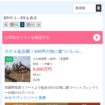
3
件中 1～3件を表示
«
前へ
1
次へ
»
お問合せリストを確認する
ホテル徒歩圏！400坪の地に建つバレル…
その他長野（信州） / 安曇野
売買
別荘・一戸建て
5,000万円
99.5㎡
3LDK
安曇野高原リゾートより徒歩1分の立地に建つぺットフレンドリ
ー仕様のログハウス。
㈱セラヴィリゾート泉郷