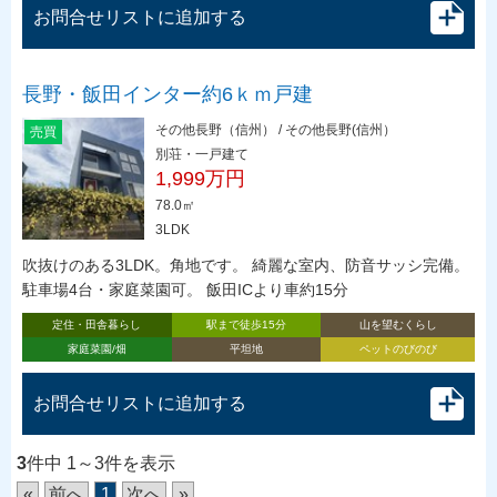
お問合せリストに追加する
長野・飯田インター約6ｋｍ戸建
その他長野（信州） / その他長野(信州）
売買
別荘・一戸建て
1,999万円
78.0㎡
3LDK
吹抜けのある3LDK。角地です。 綺麗な室内、防音サッシ完備。
駐車場4台・家庭菜園可。 飯田ICより車約15分
定住・田舎暮らし
駅まで徒歩15分
山を望むくらし
家庭菜園/畑
平坦地
ペットのびのび
お問合せリストに追加する
3
件中 1～3件を表示
«
前へ
1
次へ
»