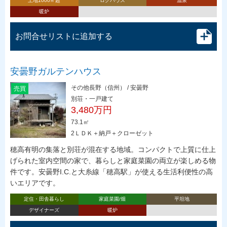
土地1000㎡超
ログハウス
温泉
暖炉
お問合せリストに追加する
安曇野ガルテンハウス
その他長野（信州） / 安曇野
売買
別荘・一戸建て
3,480万円
73.1㎡
2ＬＤＫ＋納戸＋クローゼット
穂高有明の集落と別荘が混在する地域。コンパクトで上質に仕上
げられた室内空間の家で、暮らしと家庭菜園の両立が楽しめる物
件です。安曇野I.C.と大糸線「穂高駅」が使える生活利便性の高
いエリアです。
定住・田舎暮らし
家庭菜園/畑
平坦地
デザイナーズ
暖炉