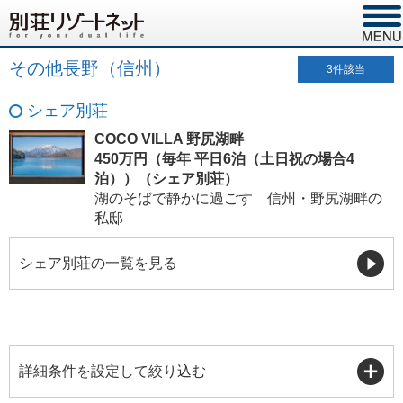
その他長野（信州）
3
件該当
シェア別荘
COCO VILLA 野尻湖畔
450万円（毎年 平日6泊（土日祝の場合4
泊））（シェア別荘）
湖のそばで静かに過ごす 信州・野尻湖畔の
私邸
シェア別荘の一覧を見る
詳細条件を設定して絞り込む