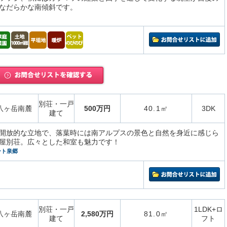
なだらかな南傾斜です。
別荘・一戸
八ヶ岳南麓
500万円
40.1㎡
3DK
建て
開放的な立地で、落葉時には南アルプスの景色と自然を身近に感じら
屋別荘。広々とした和室も魅力です！
ート泉郷
別荘・一戸
1LDK+ロ
八ヶ岳南麓
2,580万円
81.0㎡
建て
フト