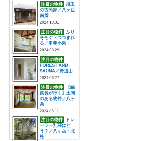
注目の物件
須玉
の古民家／八ヶ岳
南麓
2024.10.31
注目の物件
ふり
そそぐ・つつまれ
る／甲斐小泉
2024.08.29
注目の物件
FOREST AND
SAUNA／野辺山
2024.06.27
注目の物件
【編
集長が行く】土間
のある物件／八ヶ
岳
2024.06.11
注目の物件
トレ
ーラー別荘はど
う？／八ヶ岳・北
杜