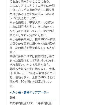
でもあり湧水がそこここにある。
このエリアは大きく４エリアに分割
でき、八ヶ岳東麓は野辺山に国立天
文台があるほど空気が澄み、星がキ
レイに見えるエリア。
八ヶ岳南麓は、甲斐大泉・小淵沢を
中心に別荘地が多く、南に向かって
なだらかに傾斜している。比較的温
暖で暮しやすく定住者も多い。
八ヶ岳中央高原は、標高1000ｍ前後
の穏やかな高原に畑やたんぼが広が
り、花の栽培や野菜作りをする人が
多い。
最後に蓼科エリアは信玄の隠し湯で
あった湯治場として渋川沿いにそれ
ぞれ泉質のことなる温泉が点在。
蓼科も大規模な別荘地が多く、土地
は1000㎡以上に広さが規制されてい
る。借地も多く、全体の70％ほどに
借地権（30年間）が設定されてい
る。
＜八ヶ岳・蓼科エリアデータ＞
気候
年間平均気温9.1℃ 8月平均気温