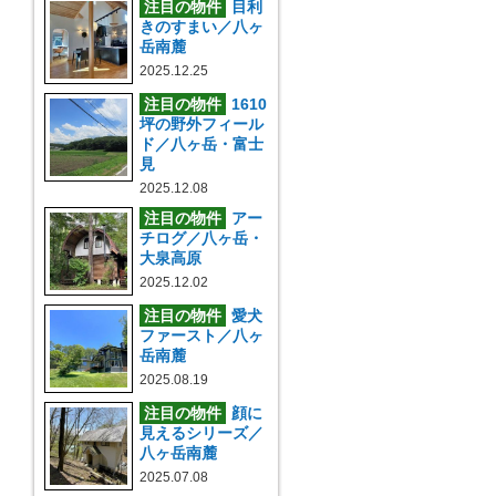
注目の物件
目利
きのすまい／八ヶ
岳南麓
2025.12.25
注目の物件
1610
坪の野外フィール
ド／八ヶ岳・富士
見
2025.12.08
注目の物件
アー
チログ／八ヶ岳・
大泉高原
2025.12.02
注目の物件
愛犬
ファースト／八ヶ
岳南麓
2025.08.19
注目の物件
顔に
見えるシリーズ／
八ヶ岳南麓
2025.07.08