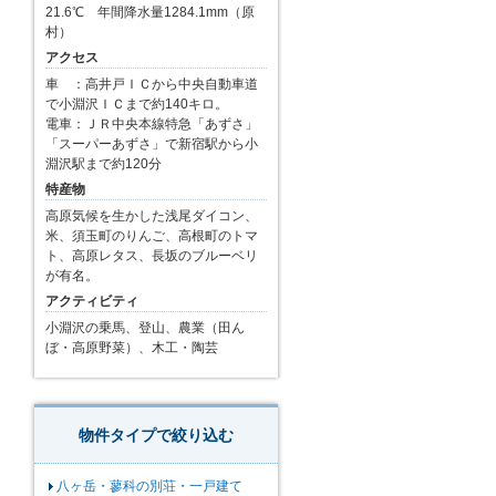
21.6℃ 年間降水量1284.1mm（原
村）
アクセス
車 ：高井戸ＩＣから中央自動車道
で小淵沢ＩＣまで約140キロ。
電車：ＪＲ中央本線特急「あずさ」
「スーパーあずさ」で新宿駅から小
淵沢駅まで約120分
特産物
高原気候を生かした浅尾ダイコン、
米、須玉町のりんご、高根町のトマ
ト、高原レタス、長坂のブルーベリ
が有名。
アクティビティ
小淵沢の乗馬、登山、農業（田ん
ぼ・高原野菜）、木工・陶芸
物件タイプで絞り込む
八ヶ岳・蓼科の別荘・一戸建て