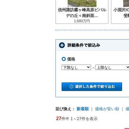
信州諏訪霧ヶ峰高原ビバル
小淵沢I
デの丘＜南斜面…
斐
1,680万円
価格
～
並び換え：
新着順
｜
価格が安い順
｜
27
件中 1～27件を表示