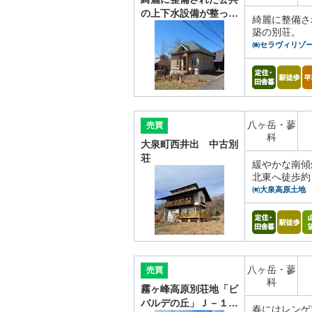
の上下水設備が整っ…
綺麗に整備さ
築の別荘。
㈱セラヴィリゾ
八ヶ岳・蓼
売買
科
大泉町西井出 中古別
荘
緩やかな南傾
北東へ徒歩約
㈲大泉高原土地
八ヶ岳・蓼
売買
科
霧ヶ峰高原別荘地「ビ
バルデの丘」Ｊ－１…
春にはレンゲ