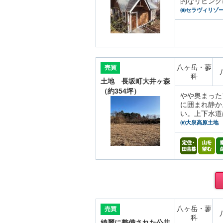
的なリビング
㈱セラヴィリゾ
八ヶ岳・蓼
売買
科
土地 長坂町大井ヶ森
（約354坪）
やや奥まった
に囲まれ静か
い。上下水道
㈲大泉高原土地
八ヶ岳・蓼
売買
科
綺麗に整備された公共