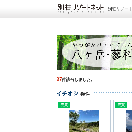
別荘リゾー
27
件該当しました。
売買
売買