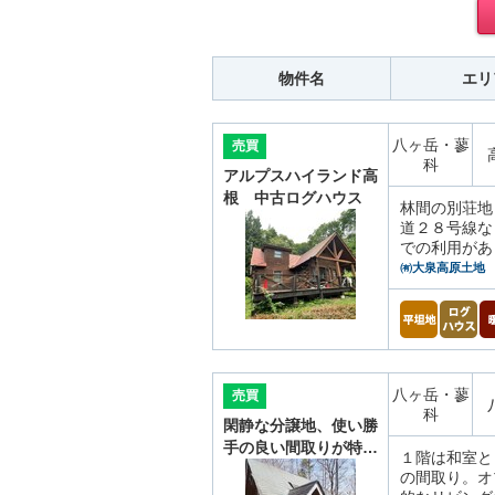
物件名
エリ
八ヶ岳・蓼
売買
科
アルプスハイランド高
根 中古ログハウス
林間の別荘地
道２８号線な
での利用があ
㈲大泉高原土地
八ヶ岳・蓼
売買
科
閑静な分譲地、使い勝
手の良い間取りが特…
１階は和室と
の間取り。オ