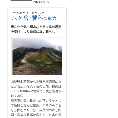
2024.05.07
澄んだ空気・湧水など八ヶ岳の恩恵
を受け、より自然に近い暮らし
山梨県北西部から長野県南西部にま
たがる広大な八ヶ岳の山麓。標高は
900～1800ｍの地域で、夏は湿度が
低く冷涼。
晴天率の高い日差しの下カラッとし
て新鮮な澄んだ空気。すそのをぐる
りと囲むエリアは、広葉樹の森と田
園・広大な牧場が広がる。名水の里