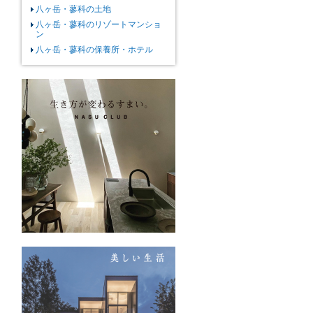
八ヶ岳・蓼科の土地
八ヶ岳・蓼科のリゾートマンショ
ン
八ヶ岳・蓼科の保養所・ホテル