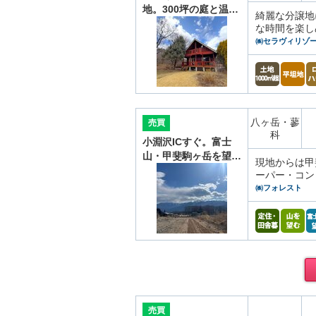
地。300坪の庭と温…
綺麗な分譲地
な時間を楽し
㈱セラヴィリゾ
八ヶ岳・蓼
売買
科
小淵沢ICすぐ。富士
山・甲斐駒ヶ岳を望…
現地からは甲
ーパー・コン
㈱フォレスト
売買