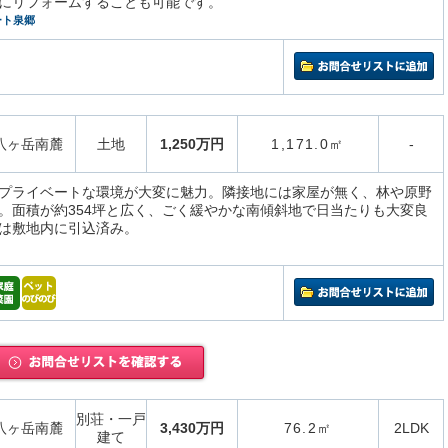
にリフォームすることも可能です。
ート泉郷
八ヶ岳南麓
土地
1,250万円
1,171.0㎡
-
プライベートな環境が大変に魅力。隣接地には家屋が無く、林や原野
。面積が約354坪と広く、ごく緩やかな南傾斜地で日当たりも大変良
は敷地内に引込済み。
別荘・一戸
八ヶ岳南麓
3,430万円
76.2㎡
2LDK
建て