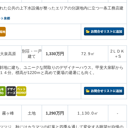
れた公共の上下水設備が整ったエリアの分譲地内に立つ一条工務店建
ート泉郷
別荘・一戸
2ＬＤＫ
大泉高原
1,330万円
72.9㎡
建て
＋S
斜地に建ち、ユニークな間取りのデザイナーハウス。甲斐大泉駅から
１４分。標高が1220ｍと高めで夏場の避暑にも向く。
霧ヶ峰
土地
1,290万円
1,130.0㎡
-
ツツジ、秋にはカラマツの紅葉と四季を通して変化する眺望が自慢の