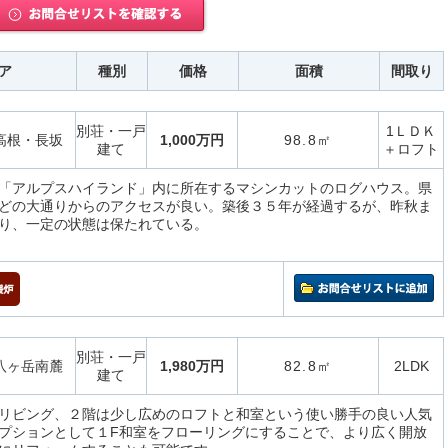
ア
種別
価格
面積
間取り
別荘・一戸
1ＬＤＫ
高根・長坂
1,000万円
98.8㎡
建て
＋ロフト
「アルプスハイランド」内に所在するマシンカットのログハウス。県
どの大通りからのアクセスが良い。築後３５年が経過するが、昨秋ま
り、一定の状態は保たれている。
別荘・一戸
八ヶ岳南麓
1,980万円
82.8㎡
2LDK
建て
リビング、２階は少し広めのロフトと和室という使い勝手の良い人気
プションとして１F和室をフローリングにすることで、より広く開放