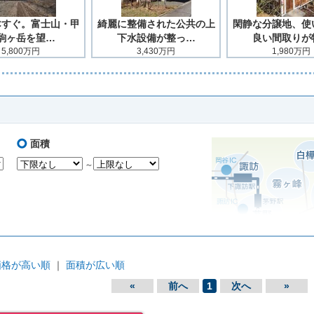
Cすぐ。富士山・甲
綺麗に整備された公共の上
閑静な分譲地、使
駒ヶ岳を望…
下水設備が整っ…
良い間取りが
5,800万円
3,430万円
1,980万円
面積
～
価格が高い順
｜
面積が広い順
«
前へ
1
次へ
»