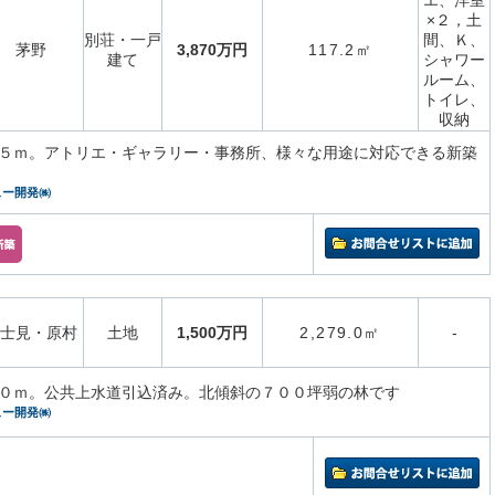
エ、洋室
×２，土
別荘・一戸
間、Ｋ、
茅野
3,870万円
117.2㎡
建て
シャワー
ルーム、
トイレ、
収納
５ｍ。アトリエ・ギャラリー・事務所、様々な用途に対応できる新築
ュー開発㈱
士見・原村
土地
1,500万円
2,279.0㎡
-
０ｍ。公共上水道引込済み。北傾斜の７００坪弱の林です
ュー開発㈱