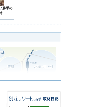
い勝手の
特…