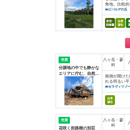
角地。比較的
㈱ビバルデの丘
八ヶ岳・蓼
売買
科
分譲地の中でも静かな
エリアに佇む、自然…
南側が開けた
れる明るい平
㈱セラヴィリゾ
八ヶ岳・蓼
売買
科
花咲く街路樹の別荘