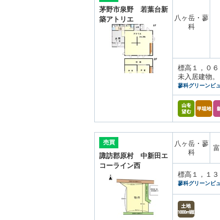
茅野市泉野 若葉台新
八ヶ岳・蓼
築アトリエ
科
標高１，０６
未入居建物。
蓼科グリーンビ
売買
八ヶ岳・蓼
富
科
諏訪郡原村 中新田エ
コーライン西
標高１，１３
蓼科グリーンビ