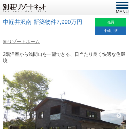
中軽井沢南 新築物件7,990万円
売買
中軽井沢
㈱リゾートホーム
2階洋室から浅間山を一望できる、日当たり良く快適な住環
境