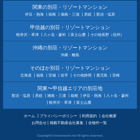
関東の別荘・リゾートマンション
伊豆・熱海
箱根
湘南・三浦
房総
那須・塩原
甲信越の別荘・リゾートマンション
軽井沢・草津
八ヶ岳・蓼科
富士山麓
その他長野（信州）
沖縄の別荘・リゾートマンション
沖縄・離島
そのほか別荘・リゾートマンション
北海道
福島
宮城
岩手
その他静岡
鹿児島
宮崎
関東〜甲信越エリアの別荘地
那須・塩原
房総
湘南・三浦
箱根
伊豆・熱海
八ヶ岳・蓼科
軽井沢・草津
富士山麓
ホーム
プライバシーポリシー
利用規約
会社概要
お問合せ
掲載不動産会社募集
全物件一覧
Copyright© bessoresort.net All rights reserved.