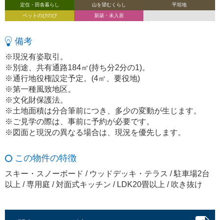
定住・田舎暮らし
山を望むくらし
平坦地
ペットのびのび
新築・未入居
備考
※現況有姿取引。
※別途、共有通路184㎡(持ち分2分の1)。
※通行地役権設定予定。(4㎡、要役地)
※第一種風致地区。
※文化財保護法。
※土地面積は分合筆前につき、多少の変動が生じます。
※ご見学の際は、事前に予約が必要です。
※図面と現況の異なる場合は、現況を優先します。
この物件の特徴
スキー・スノーボード / ウッドデッキ・テラス / 駐車場2台
以上 / 専用庭 / 対面式キッチン / LDK20畳以上 / 吹き抜け